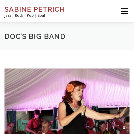
Zum
SABINE PETRICH
Inhalt
Menü
Jazz | Rock | Pop | Soul
springen
PROJEKTE
TERMINE
MEDIA
VITA
DOC’S BIG BAND
KONTAKT
IMPRESSUM
DATENSCHUTZ